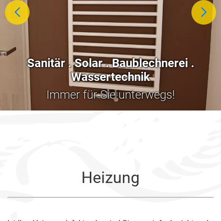
Sanitär . Solar . Baublechnerei .
Wassertechnik
Immer für Sie unterwegs!
Heizung