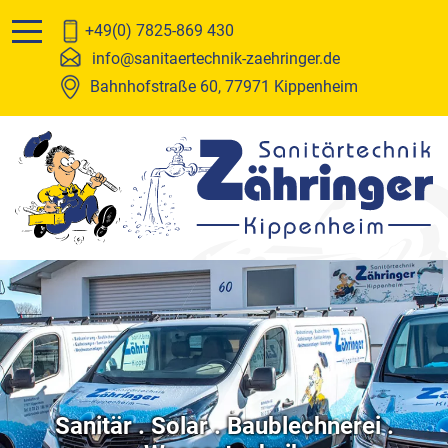
Leistungen
Über uns
+49(0) 7825-869 430
info@sanitaertechnik-zaehringer.de
Sanitär
Team
Bahnhofstraße 60, 77971 Kippenheim
Solar
Stellenanzeigen
Baublechnerei
Wasseraufbereitung
Heizung
Sanitär . Solar . Baublechnerei .