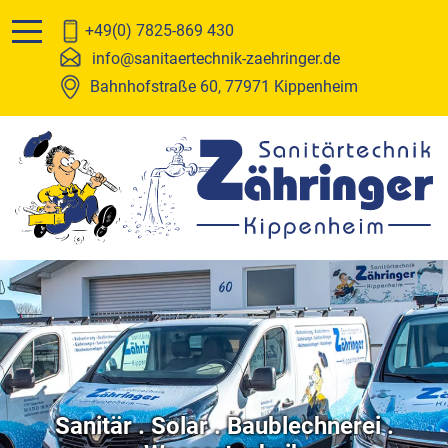
Leistungen
Über uns
+49(0) 7825-869 430
info@sanitaertechnik-zaehringer.de
Sanitär
Team
Bahnhofstraße 60, 77971 Kippenheim
Solar
Stellenanzeigen
Baublechnerei
Wasseraufbereitung
Heizung
Sanitär . Solar . Baublechnerei .