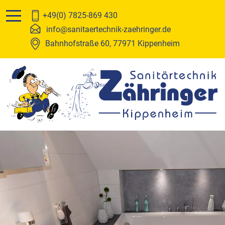
Leistungen
Über uns
+49(0) 7825-869 430
info@sanitaertechnik-zaehringer.de
Sanitär
Team
Bahnhofstraße 60, 77971 Kippenheim
Solar
Stellenanzeigen
Baublechnerei
Wasseraufbereitung
Heizung