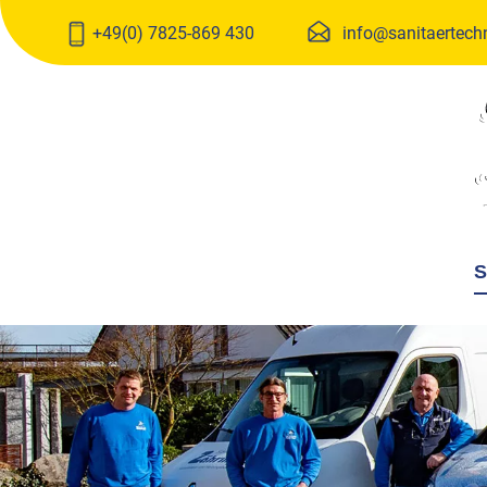
Leistungen
Über uns
+49(0) 7825-869 430
info@sanitaertechn
Sanitär
Team
Solar
Stellenanzeigen
Baublechnerei
Wasseraufbereitung
S
Heizung