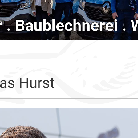
ar . Baublechnerei .
as Hurst